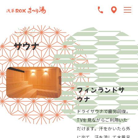
サウナ
フィンランドサ
ウナ
ドライサウナで疲労回復。
TVを見ながらご利用いた
だけます。汗をかいたら外
に出て、汗を流して水風呂